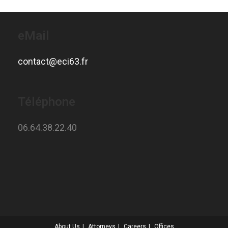
eMail
contact@eci63.fr
Téléphone
06.64.38.22.40
About Us
Attorneys
Careers
Offices